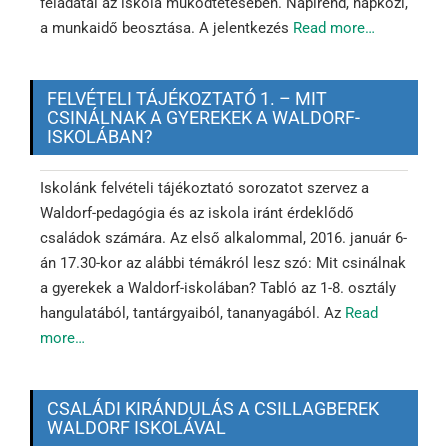
feladatai az iskola működtetésében. Napirend, napközi,
a munkaidő beosztása. A jelentkezés
Read more…
FELVÉTELI TÁJÉKOZTATÓ 1. – MIT
CSINÁLNAK A GYEREKEK A WALDORF-
ISKOLÁBAN?
Iskolánk felvételi tájékoztató sorozatot szervez a
Waldorf-pedagógia és az iskola iránt érdeklődő
családok számára. Az első alkalommal, 2016. január 6-
án 17.30-kor az alábbi témákról lesz szó: Mit csinálnak
a gyerekek a Waldorf-iskolában? Tabló az 1-8. osztály
hangulatából, tantárgyaiból, tananyagából. Az
Read
more…
CSALÁDI KIRÁNDULÁS A CSILLAGBEREK
WALDORF ISKOLÁVAL