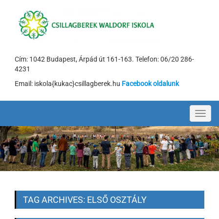
Cím: 1042 Budapest, Árpád út 161-163. Telefon: 06/20 286-
4231
Email: iskola{kukac}csillagberek.hu
Facebook oldalunk
Toggl
navig
TAG ARCHIVES: ELSŐ OSZTÁLY