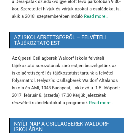
a Dera-patak szurdokvölgye előtt lévő parkolóban 9.30-
kor. Szeretettel hívjuk és várjuk azokat a családokat is,
akik a 2018. szeptemberében induló
Read more…
AZ ISKOLAÉRETTSÉGRŐL – FELVÉTELI
TÁJÉKOZTATÓ EST
Az újpesti Csillagberek Waldorf Iskola felvételi
tájékoztató sorozatának záró estjén beszélgetünk az
iskolaérettségről és tájékoztatást tartunk a felvételi
folyamatról. Helyszín: Csillagberek Waldorf Általános
Iskola és AMI, 1048 Budapest, Lakkozó u. 1-5. Időpont:
2017. február 8. (szerda) 17.30 Kérjük jelezzétek
részvételi szándékotokat a programok
Read more…
NYÍLT NAP A CSILLAGBEREK WALDORF
ISKOLÁBAN