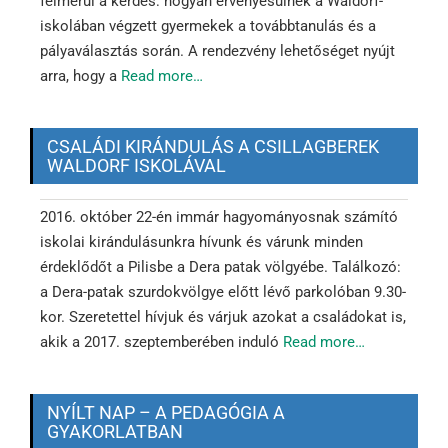
felmerül a kérdés: hogyan érvényesülnek a Waldorf-
iskolában végzett gyermekek a továbbtanulás és a
pályaválasztás során. A rendezvény lehetőséget nyújt
arra, hogy a
Read more…
CSALÁDI KIRÁNDULÁS A CSILLAGBEREK
WALDORF ISKOLÁVAL
2016. október 22-én immár hagyományosnak számító
iskolai kirándulásunkra hívunk és várunk minden
érdeklődőt a Pilisbe a Dera patak völgyébe. Találkozó:
a Dera-patak szurdokvölgye előtt lévő parkolóban 9.30-
kor. Szeretettel hívjuk és várjuk azokat a családokat is,
akik a 2017. szeptemberében induló
Read more…
NYÍLT NAP – A PEDAGÓGIA A
GYAKORLATBAN