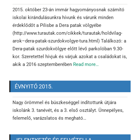
2015. október 23-án immár hagyományosnak számító
iskolai kirándulásunkra hívunk és várunk minden
érdeklődőt a Pilisbe a Dera patak völgyébe
(http://www.turautak.com/cikkek/turautak/holdvilag-
arok–dera-patak-szurdokvolgye-tura.html) Találkozó: a
Dera-patak szurdokvölgye előtt lévő parkolóban 9.30-
kor. Szeretettel hívjuk és várjuk azokat a családokat is,
akik a 2016 szeptemberében
Read more…
ÉVNYITÓ 2015.
Nagy örömmel és büszkeséggel indítottunk útjára
iskolánk 3. tanévét, és a 3. első osztályt. Ünnepélyes,
felemelő, varázslatos és megható…