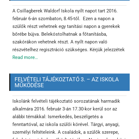
A Csillagberek Waldorf Iskola nyílt napot tart 2016.
február 6-án szombaton, 8.45-től. Ezen a napon a
szülők részt vehetnek egy tanítási napon a gyerekek
bőrébe bújva. Belekóstolhatnak a főtanításba,
szakórákon vehetnek részt. A nyílt napon való
részvételhez regisztráció szükséges. Kérjük jelezzétek
Read more…
FELVÉTELI TÁJÉKOZTATÓ 3. – AZ ISKOLA
MŰKÖDÉSE
Iskolánk felvételi tájékoztató sorozatának harmadik
alkalmára 2016. február 3-án 17.30-kor kerül sor az
alábbi témákkal: Ismerkedés, beszélgetés a
fenntartóval, az iskola szülői körével. Tárgyi, anyagi,
személyi feltételeink. A családok, a szülők szerepe,