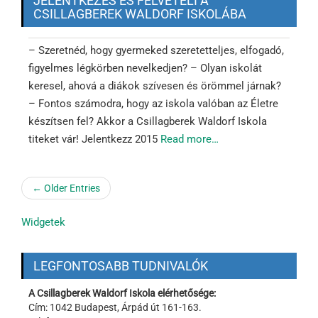
JELENTKEZÉS ÉS FELVÉTELI A
CSILLAGBEREK WALDORF ISKOLÁBA
– Szeretnéd, hogy gyermeked szeretetteljes, elfogadó,
figyelmes légkörben nevelkedjen? – Olyan iskolát
keresel, ahová a diákok szívesen és örömmel járnak?
– Fontos számodra, hogy az iskola valóban az Életre
készítsen fel? Akkor a Csillagberek Waldorf Iskola
titeket vár! Jelentkezz 2015
Read more…
← Older Entries
Widgetek
LEGFONTOSABB TUDNIVALÓK
A Csillagberek Waldorf Iskola elérhetősége:
Cím: 1042 Budapest, Árpád út 161-163.