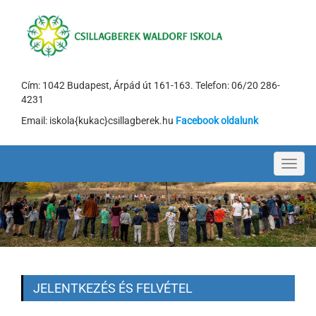
Cím: 1042 Budapest, Árpád út 161-163. Telefon: 06/20 286-
4231
Email: iskola{kukac}csillagberek.hu
Facebook oldalunk
Toggl
navig
JELENTKEZÉS ÉS FELVÉTEL