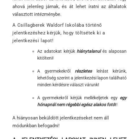
ahová jelenleg járnak, és át lehet íratni az általatok
választott intézménybe.
A Csillagberek Waldorf Iskolába történő
jelentkezéshez kérjük, hogy töltsétek ki a
jelentkezési lapot!
Az adatokat kérjük
hiánytalanul
és alaposan
kitölteni!
A gyermekekről
részletes
leírást kérünk,
lehetőség szerint a jelentkezési lapon található
minden kérdésre választ várunk!
A gyermekekről kérjük mellékeljetek egy
egy
hónapnál nem régebbi egész alakos fotó
t!
A hiányosan beküldött jelentkezéseket nem áll
módunkban befogadni!