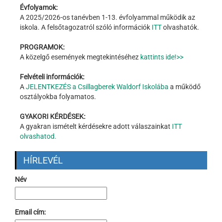
Évfolyamok:
A 2025/2026-os tanévben 1-13. évfolyammal működik az
iskola. A felsőtagozatról szóló információk
ITT
olvashatók.
PROGRAMOK:
A közelgő események megtekintéséhez
kattints ide!>>
Felvételi információk:
A
JELENTKEZÉS a Csillagberek Waldorf Iskolába
a működő
osztályokba folyamatos.
GYAKORI KÉRDÉSEK:
A gyakran ismételt kérdésekre adott válaszainkat
ITT
olvashatod.
HÍRLEVÉL
Név
Email cím: