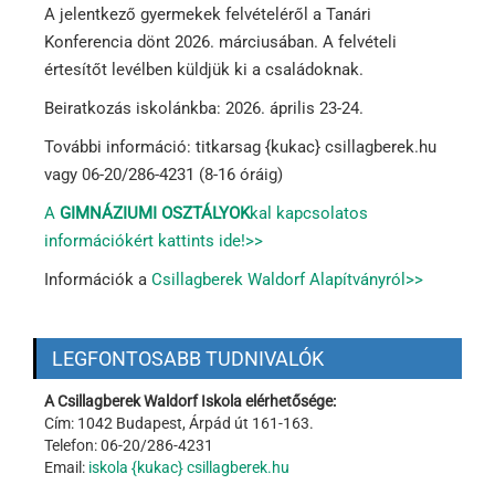
A jelentkező gyermekek felvételéről a Tanári
Konferencia dönt 2026. márciusában. A felvételi
értesítőt levélben küldjük ki a családoknak.
Beiratkozás iskolánkba: 2026. április 23-24.
További információ: titkarsag {kukac} csillagberek.hu
vagy 06-20/286-4231 (8-16 óráig)
A
GIMNÁZIUMI OSZTÁLYOK
kal kapcsolatos
információkért kattints ide!>>
Információk a
Csillagberek Waldorf Alapítványról>>
LEGFONTOSABB TUDNIVALÓK
A Csillagberek Waldorf Iskola elérhetősége:
Cím: 1042 Budapest, Árpád út 161-163.
Telefon: 06-20/286-4231
Email:
iskola {kukac} csillagberek.hu