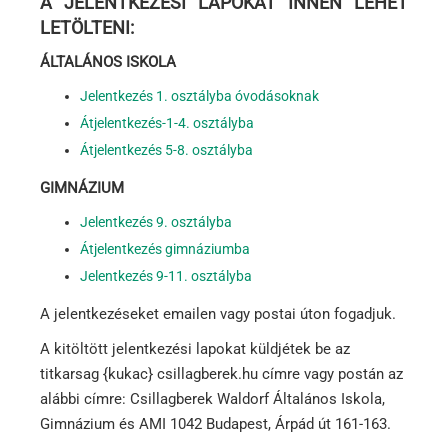
A JELENTKEZÉSI LAPOKAT INNEN LEHET
LETÖLTENI:
ÁLTALÁNOS ISKOLA
Jelentkezés 1. osztályba óvodásoknak
Átjelentkezés-1-4. osztályba
Átjelentkezés 5-8. osztályba
GIMNÁZIUM
Jelentkezés 9. osztályba
Átjelentkezés gimnáziumba
Jelentkezés 9-11. osztályba
A jelentkezéseket emailen vagy postai úton fogadjuk.
A kitöltött jelentkezési lapokat küldjétek be az
titkarsag {kukac} csillagberek.hu címre vagy postán
az
alábbi címre: Csillagberek Waldorf Általános Iskola,
Gimnázium és AMI 1042 Budapest, Árpád út 161-163.