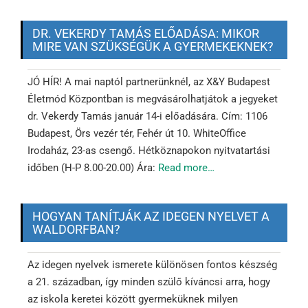
DR. VEKERDY TAMÁS ELŐADÁSA: MIKOR
MIRE VAN SZÜKSÉGÜK A GYERMEKEKNEK?
JÓ HÍR! A mai naptól partnerünknél, az X&Y Budapest
Életmód Központban is megvásárolhatjátok a jegyeket
dr. Vekerdy Tamás január 14-i előadására. Cím: 1106
Budapest, Örs vezér tér, Fehér út 10. WhiteOffice
Irodaház, 23-as csengő. Hétköznapokon nyitvatartási
időben (H-P 8.00-20.00) Ára:
Read more…
HOGYAN TANÍTJÁK AZ IDEGEN NYELVET A
WALDORFBAN?
Az idegen nyelvek ismerete különösen fontos készség
a 21. században, így minden szülő kíváncsi arra, hogy
az iskola keretei között gyermeküknek milyen