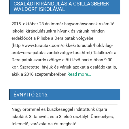
CSALÁDI KIRÁNDULÁS A CSILLAGBEREK
WALDORF ISKOLÁVAL
2015. október 23-án immár hagyományosnak számító
iskolai kirándulásunkra hívunk és várunk minden
érdeklődőt a Pilisbe a Dera patak völgyébe
(http://www.turautak.com/cikkek/turautak/holdvilag-
arok–dera-patak-szurdokvolgye-tura.html) Találkozó: a
Dera-patak szurdokvölgye előtt lévő parkolóban 9.30-
kor. Szeretettel hívjuk és várjuk azokat a családokat is,
akik a 2016 szeptemberében
Read more…
ÉVNYITÓ 2015.
Nagy örömmel és büszkeséggel indítottunk útjára
iskolánk 3. tanévét, és a 3. első osztályt. Ünnepélyes,
felemelő, varázslatos és megható…