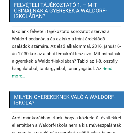
FELVÉTELI TÁJÉKOZTATÓ 1. – MIT
CSINÁLNAK A GYEREKEK A WALDORF-
ISKOLÁBAN?
Iskolánk felvételi tájékoztató sorozatot szervez a
Waldorf-pedagógia és az iskola iránt érdeklődő
családok számára. Az első alkalommal, 2016. január 6-
án 17.30-kor az alábbi témákról lesz szó: Mit csinálnak
a gyerekek a Waldorf-iskolában? Tabló az 1-8. osztály
hangulatából, tantárgyaiból, tananyagából. Az
Read
more…
MILYEN GYEREKEKNEK VALÓ A WALDORF-
ISKOLA?
Arról már korábban írtunk, hogy a közkeletű tévhitekkel
ellentétben a Waldorf-iskola nem a kis művészpalánták
és nem is a problémás gyerekek gyűjtőhelye, hanem