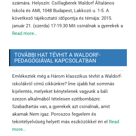
számára. Helyszín: Csillagberek Waldorf Általános
Iskola és AMI, 1048 Budapest, Lakkozó u. 1-5. A
következő tájékoztató időpontja és témája: 2015.
január 21. (szerda) 17-19.30 Mit csinálnak a gyerekek a
Read more…
TOVÁBBI HAT TÉVHIT A WALDORF-
PEDAGÓGIÁVAL KAPCSOLATBAN
Emlékeztek még a Három klasszikus tévhit a Waldorf-
iskolákról című cikkünkre? Íme újabb hat sommás
kijelentés, melyeket kénytelenek vagyunk a báli
szezon alkalmából tételesen szétbombázni:
Szabadtartás van, a gyerekek azt csinálnak, amit
akarnak Nem igaz. Poroszos fegyelem és
tekintélyelvűség helyett más eszközökkel éri el
Read
more…