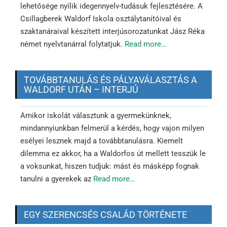
lehetősége nyílik idegennyelv-tudásuk fejlesztésére. A
Csillagberek Waldorf Iskola osztálytanítóival és
szaktanáraival készített interjúsorozatunkat Jász Réka
német nyelvtanárral folytatjuk.
Read more…
TOVÁBBTANULÁS ÉS PÁLYAVÁLASZTÁS A
WALDORF UTÁN – INTERJÚ
Amikor iskolát választunk a gyermekünknek,
mindannyiunkban felmerül a kérdés, hogy vajon milyen
esélyei lesznek majd a továbbtanulásra. Kiemelt
dilemma ez akkor, ha a Waldorfos út mellett tesszük le
a voksunkat, hiszen tudjuk: mást és másképp fognak
tanulni a gyerekek az
Read more…
EGY SZERENCSÉS CSALÁD TÖRTÉNETE