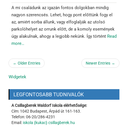
A mi családunk az igazán fontos dolgokban mindig
nagyon szerencsés. Lehet, hogy pont előttünk fogy el
az, amiért sorba állunk, vagy elfoglalják az utolsó
parkolóhelyet az orrunk előtt, de a komoly események
úgy alakulnak, ahogy a legjobb nekünk. Így történt
Read
more…
← Older Entries
Newer Entries →
Widgetek
LEGFONTOSABB TUDNIVALÓK
A Csillagberek Waldorf Iskola elérhetősége:
Cím: 1042 Budapest, Árpád út 161-163.
Telefon: 06-20/286-4231
Email:
iskola {kukac} csillagberek.hu