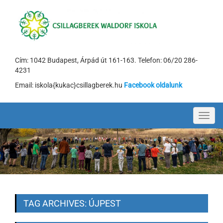
Cím: 1042 Budapest, Árpád út 161-163. Telefon: 06/20 286-
4231
Email: iskola{kukac}csillagberek.hu
Facebook oldalunk
Toggl
navig
TAG ARCHIVES: ÚJPEST