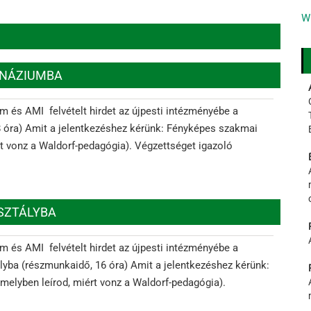
W
MNÁZIUMBA
m és AMI felvételt hirdet az újpesti intézményébe a
8 óra) Amit a jelentkezéshez kérünk: Fényképes szakmai
rt vonz a Waldorf-pedagógia). Végzettséget igazoló
OSZTÁLYBA
m és AMI felvételt hirdet az újpesti intézményébe a
ályba (részmunkaidő, 16 óra) Amit a jelentkezéshez kérünk:
melyben leírod, miért vonz a Waldorf-pedagógia).