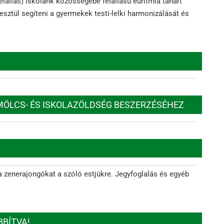
élállás) Iskolánk közösségébe félállású euritmia tanárt
ztül segíteni a gyermekek testi-lelki harmonizálását és
MÖLCS- ÉS ISKOLAZÖLDSÉG BESZERZÉSÉHEZ
 a zenerajongókat a szóló estjükre. Jegyfoglalás és egyéb
BÍTVA!