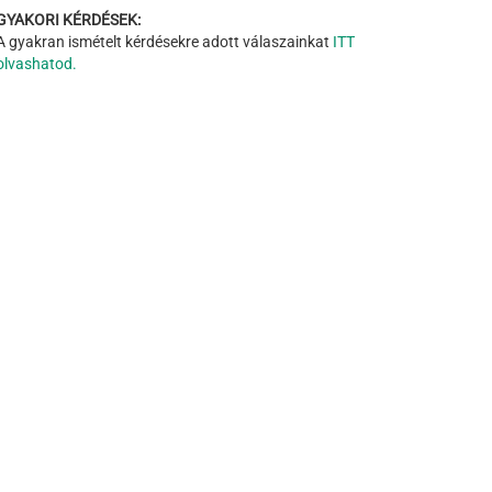
GYAKORI KÉRDÉSEK:
A gyakran ismételt kérdésekre adott válaszainkat
ITT
olvashatod.