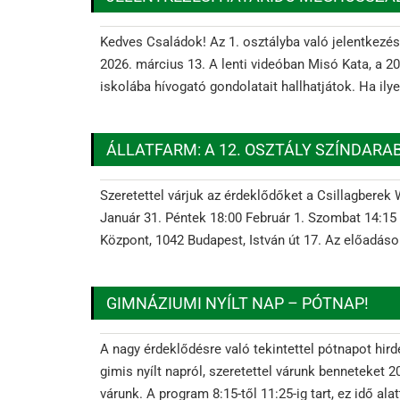
Kedves Családok! Az 1. osztályba való jelentkezés 
2026. március 13. A lenti videóban Misó Kata, a 2
iskolába hívogató gondolatait hallhatjátok. Ha il
ÁLLATFARM: A 12. OSZTÁLY SZÍNDARA
Szeretettel várjuk az érdeklődőket a Csillagberek 
Január 31. Péntek 18:00 Február 1. Szombat 14:15 
Központ, 1042 Budapest, István út 17. Az előadásokr
GIMNÁZIUMI NYÍLT NAP – PÓTNAP!
A nagy érdeklődésre való tekintettel pótnapot hir
gimis nyílt napról, szeretettel várunk benneteket 
várunk. A program 8:15-től 11:25-ig tart, ez idő ala