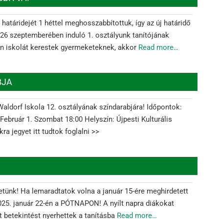
határidejét 1 héttel meghosszabbítottuk, így az új határidő
026 szeptemberében induló 1. osztályunk tanítójának
yen iskolát kerestek gyermeketeknek, akkor
Read more…
BJA
Waldorf Iskola 12. osztályának színdarabjára! Időpontok:
Február 1. Szombat 18:00 Helyszín: Újpesti Kulturális
a jegyet itt tudtok foglalni >>
detünk! Ha lemaradtatok volna a január 15-ére meghirdetett
2025. január 22-én a PÓTNAPON! A nyílt napra diákokat
tt betekintést nyerhettek a tanításba
Read more…