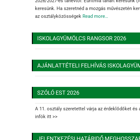
2026/2027-es tanévtől: Euritmia tanárt keresünk (f
keresünk. Ha szeretnéd a mozgás művészetén keres
az osztályközösségek
Read more…
ISKOLAGYÜMÖLCS RANGSOR 2026
AJÁNLATTÉTELI FELHÍVÁS ISKOLAGYÜ
SZÓLÓ EST 2026
A 11. osztály szeretettel várja az érdeklődőket és
infók itt >>
JELENTKEZÉSI HATÁRIDŐ MEGHOSSZAB