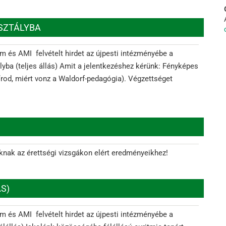
OSZTÁLYBA
m és AMI felvételt hirdet az újpesti intézményébe a
lyba (teljes állás) Amit a jelentkezéshez kérünk: Fényképes
írod, miért vonz a Waldorf-pedagógia). Végzettséget
nknak az érettségi vizsgákon elért eredményeikhez!
S)
m és AMI felvételt hirdet az újpesti intézményébe a