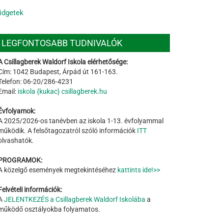
idgetek
LEGFONTOSABB TUDNIVALÓK
A Csillagberek Waldorf Iskola elérhetősége:
Cím: 1042 Budapest, Árpád út 161-163.
Telefon: 06-20/286-4231
Email:
iskola {kukac} csillagberek.hu
Évfolyamok:
A 2025/2026-os tanévben az iskola 1-13. évfolyammal
működik. A felsőtagozatról szóló információk
ITT
olvashatók.
PROGRAMOK:
A közelgő események megtekintéséhez
kattints ide!>>
Felvételi információk:
A
JELENTKEZÉS a Csillagberek Waldorf Iskolába
a
működő osztályokba folyamatos.