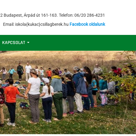
2 Budapest, Árpád út 161-163. Telefon: 06/20 286-4231
Email: iskola{kukac}csillagberek.hu
Facebook oldalunk
KAPCSOLAT