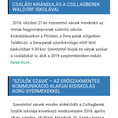
CSALÁDI KIRÁNDULÁS A CSILLAGBEREK
WALDORF ISKOLÁVAL
2018. október 27-én szeretettel várunk mindenkit az
immár hagyományosnak számító iskolai
kirándulásunkon a Pilisben, a Dera patak völgyében.
Találkozó: a Dera-patak szurdokvölgye előtt lévő
parkolóban 9.30-kor. Szeretettel hívjuk és várjuk azokat
a családokat is, akik a 2019 szeptemberében induló
Read more…
“SZÜLŐK SZAVA” – AZ ERŐSZAKMENTES
KOMMUNIKÁCIÓ ALAPJAI KISISKOLÁS
KORÚ GYERMEKEKKEL
Szeretettel várunk minden érdeklődőt a Csillagberek
Szülők Iskolája következő rendezvényére 2018. április
18-án, szerdán, 18.00-tól. Előadónk, Dr. Szarka Emese