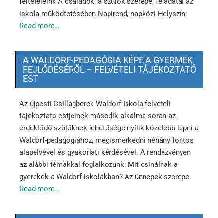
feltételeink A családok, a szülők szerepe, feladatai az
iskola működtetésében Napirend, napközi Helyszín:
Read more…
A WALDORF-PEDAGÓGIA KÉPE A GYERMEK
FEJLŐDÉSÉRŐL – FELVÉTELI TÁJÉKOZTATÓ
EST
Az újpesti Csillagberek Waldorf Iskola felvételi
tájékoztató estjeinek második alkalma során az
érdeklődő szülőknek lehetősége nyílik közelebb lépni a
Waldorf-pedagógiához, megismerkedni néhány fontos
alapelvével és gyakorlati kérdésével. A rendezvényen
az alábbi témákkal foglalkozunk: Mit csinálnak a
gyerekek a Waldorf-iskolákban? Az ünnepek szerepe
Read more…