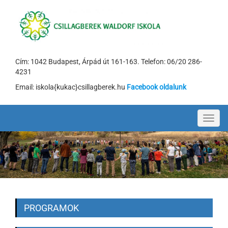
Cím: 1042 Budapest, Árpád út 161-163. Telefon: 06/20 286-
4231
Email: iskola{kukac}csillagberek.hu
Facebook oldalunk
Toggl
navig
PROGRAMOK