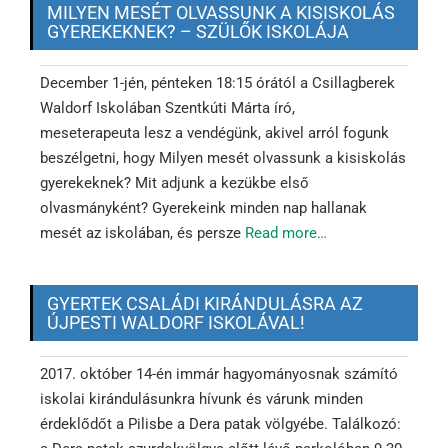
MILYEN MESÉT OLVASSUNK A KISISKOLÁS
GYEREKEKNEK? – SZÜLŐK ISKOLÁJA
December 1-jén, pénteken 18:15 órától a Csillagberek
Waldorf Iskolában Szentkúti Márta író,
meseterapeuta lesz a vendégünk, akivel arról fogunk
beszélgetni, hogy Milyen mesét olvassunk a kisiskolás
gyerekeknek? Mit adjunk a kezükbe első
olvasmányként? Gyerekeink minden nap hallanak
mesét az iskolában, és persze
Read more…
GYERTEK CSALÁDI KIRÁNDULÁSRA AZ
ÚJPESTI WALDORF ISKOLÁVAL!
2017. október 14-én immár hagyományosnak számító
iskolai kirándulásunkra hívunk és várunk minden
érdeklődőt a Pilisbe a Dera patak völgyébe. Találkozó: