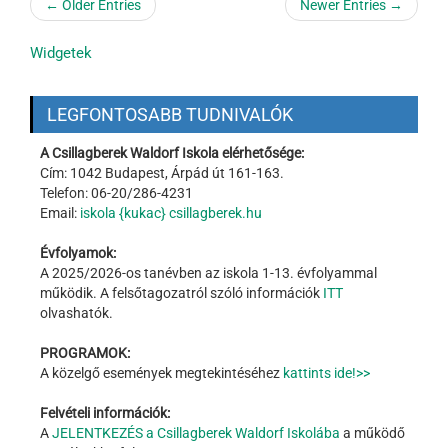
← Older Entries
Newer Entries →
Widgetek
LEGFONTOSABB TUDNIVALÓK
A Csillagberek Waldorf Iskola elérhetősége:
Cím: 1042 Budapest, Árpád út 161-163.
Telefon: 06-20/286-4231
Email:
iskola {kukac} csillagberek.hu
Évfolyamok:
A 2025/2026-os tanévben az iskola 1-13. évfolyammal
működik. A felsőtagozatról szóló információk
ITT
olvashatók.
PROGRAMOK:
A közelgő események megtekintéséhez
kattints ide!>>
Felvételi információk:
A
JELENTKEZÉS a Csillagberek Waldorf Iskolába
a működő