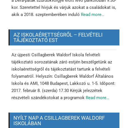
a Dera-patak szurdokvölgye előtt lévő parkolóban 9.30-
kor. Szeretettel hívjuk és várjuk azokat a családokat is,
akik a 2018. szeptemberében induló
Read more…
AZ ISKOLAÉRETTSÉGRŐL – FELVÉTELI
TÁJÉKOZTATÓ EST
Az újpesti Csillagberek Waldorf Iskola felvételi
tájékoztató sorozatának záró estjén beszélgetünk az
iskolaérettségről és tájékoztatást tartunk a felvételi
folyamatról. Helyszín: Csillagberek Waldorf Általános
Iskola és AMI, 1048 Budapest, Lakkozó u. 1-5. Időpont:
2017. február 8. (szerda) 17.30 Kérjük jelezzétek
részvételi szándékotokat a programok
Read more…
NYÍLT NAP A CSILLAGBEREK WALDORF
ISKOLÁBAN