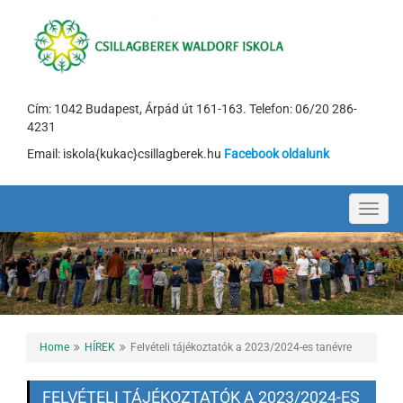
Cím: 1042 Budapest, Árpád út 161-163. Telefon: 06/20 286-
4231
Email: iskola{kukac}csillagberek.hu
Facebook oldalunk
Toggl
navig
Home
HÍREK
Felvételi tájékoztatók a 2023/2024-es tanévre
FELVÉTELI TÁJÉKOZTATÓK A 2023/2024-ES