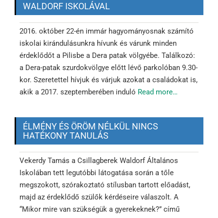
WALDORF ISKOLÁVAL
2016. október 22-én immár hagyományosnak számító
iskolai kirándulásunkra hívunk és várunk minden
érdeklődőt a Pilisbe a Dera patak völgyébe. Találkozó:
a Dera-patak szurdokvölgye előtt lévő parkolóban 9.30-
kor. Szeretettel hívjuk és várjuk azokat a családokat is,
akik a 2017. szeptemberében induló
Read more…
ÉLMÉNY ÉS ÖRÖM NÉLKÜL NINCS
HATÉKONY TANULÁS
Vekerdy Tamás a Csillagberek Waldorf Általános
Iskolában tett legutóbbi látogatása során a tőle
megszokott, szórakoztató stílusban tartott előadást,
majd az érdeklődő szülők kérdéseire válaszolt. A
“Mikor mire van szükségük a gyerekeknek?” című