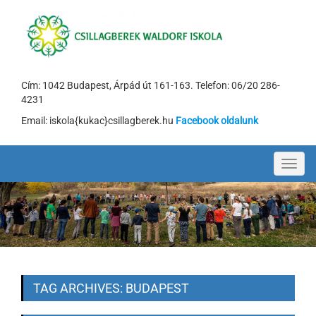
Cím: 1042 Budapest, Árpád út 161-163. Telefon: 06/20 286-
4231
Email: iskola{kukac}csillagberek.hu
Facebook oldalunk
Toggl
navig
TAG ARCHIVES: BUDAPEST