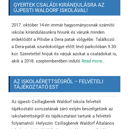
GYERTEK CSALÁDI KIRÁNDULÁSRA AZ
ÚJPESTI WALDORF ISKOLÁVAL!
2017. október 14-én immár hagyományosnak számító
iskolai kirándulásunkra hívunk és várunk minden
érdeklődőt a Pilisbe a Dera patak völgyébe. Találkozó:
a Dera-patak szurdokvölgye előtt lévő parkolóban 9.30-
kor. Szeretettel hívjuk és várjuk azokat a családokat is,
akik a 2018. szeptemberében induló
Read more…
AZ ISKOLAÉRETTSÉGRŐL – FELVÉTELI
TÁJÉKOZTATÓ EST
Az újpesti Csillagberek Waldorf Iskola felvételi
tájékoztató sorozatának záró estjén beszélgetünk az
iskolaérettségről és tájékoztatást tartunk a felvételi
folyamatról. Helyszín: Csillagberek Waldorf Általános