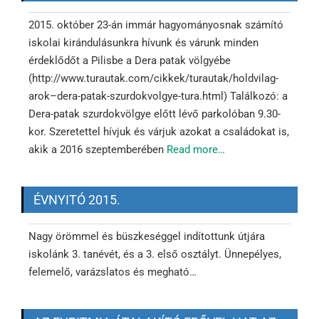
2015. október 23-án immár hagyományosnak számító
iskolai kirándulásunkra hívunk és várunk minden
érdeklődőt a Pilisbe a Dera patak völgyébe
(http://www.turautak.com/cikkek/turautak/holdvilag-
arok–dera-patak-szurdokvolgye-tura.html) Találkozó: a
Dera-patak szurdokvölgye előtt lévő parkolóban 9.30-
kor. Szeretettel hívjuk és várjuk azokat a családokat is,
akik a 2016 szeptemberében
Read more…
ÉVNYITÓ 2015.
Nagy örömmel és büszkeséggel indítottunk útjára
iskolánk 3. tanévét, és a 3. első osztályt. Ünnepélyes,
felemelő, varázslatos és megható…