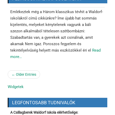
Emlékeztek még a Három klasszikus tévhit a Waldorf-
iskolákról című cikkünkre? Íme újabb hat sommás
kijelentés, melyeket kénytelenek vagyunk a báli
szezon alkalmából tételesen szétbombázni:
Szabadtartás van, a gyerekek azt csinálnak, amit
akarnak Nem igaz. Poroszos fegyelem és
tekintélyelvűség helyett más eszközökkel éri el
Read
more…
← Older Entries
Widgetek
LEGFONTOSABB TUDNIVALÓK
A Csillagberek Waldorf Iskola elérhetősége: