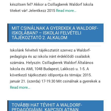
készítsen fel? Akkor a Csillagberek Waldorf Iskola
titeket vár! Jelentkezz 2015
Read more…
MIT CSINÁLNAK A GYEREKEK A WALDORF-
ISKOLÁBAN? – ISKOLAI FELVÉTELI
TÁJÉKOZTATÓ 2. ALKALOM
Iskolánk felvételi tájékoztatót szervez a Waldorf-
pedagógia és az iskola iránt érdeklődő családok
számára. Helyszín: Csillagberek Waldorf Általános
Iskola és AMI, 1048 Budapest, Lakkozó u. 1-5. A
következő tájékoztató időpontja és témája: 2015.
január 21. (szerda) 17-19.30 Mit csinálnak a gyerekek a
Read more…
TOVÁBBI HAT TÉVHIT A WALDORF-
PEDAGÓGIÁVAL KAPCSOLATBAN