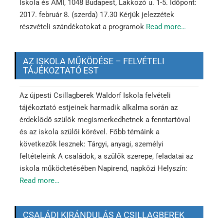
Iskola és AMI, 1048 Budapest, Lakkozó u. 1-5. Időpont:
2017. február 8. (szerda) 17.30 Kérjük jelezzétek
részvételi szándékotokat a programok
Read more…
AZ ISKOLA MŰKÖDÉSE – FELVÉTELI
TÁJÉKOZTATÓ EST
Az újpesti Csillagberek Waldorf Iskola felvételi
tájékoztató estjeinek harmadik alkalma során az
érdeklődő szülők megismerkedhetnek a fenntartóval
és az iskola szülői körével. Főbb témáink a
következők lesznek: Tárgyi, anyagi, személyi
feltételeink A családok, a szülők szerepe, feladatai az
iskola működtetésében Napirend, napközi Helyszín:
Read more…
CSALÁDI KIRÁNDULÁS A CSILLAGBEREK