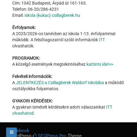
Cím: 1042 Budapest, Árpád út 161-163.
Telefon: 06-20/286-4231
Email:
iskola {kukac} csillagberek.hu
Évfolyamok:
A 2025/2026-os tanévben az iskola 1-13. évfolyammal
működik. A felsőtagozatról szóló információk
ITT
olvashatók.
PROGRAMOK:
A közelgő események megtekintéséhez
kattints ide!>>
Felvételi információk:
A
JELENTKEZÉS a Csillagberek Waldorf Iskolába
a működő
osztályokba folyamatos.
GYAKORI KÉRDÉSEK:
A gyakran ismételt kérdésekre adott válaszainkat
ITT
olvashatod.
Facebook
WordPress
SEOPress Pro
Theme