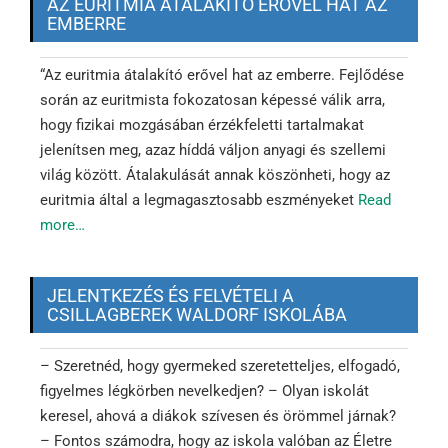
AZ EURITMIA ÁTALAKÍTÓ ERŐVEL HAT AZ
EMBERRE
“Az euritmia átalakító erővel hat az emberre. Fejlődése
során az euritmista fokozatosan képessé válik arra,
hogy fizikai mozgásában érzékfeletti tartalmakat
jelenítsen meg, azaz híddá váljon anyagi és szellemi
világ között. Átalakulását annak köszönheti, hogy az
euritmia által a legmagasztosabb eszményeket
Read
more…
JELENTKEZÉS ÉS FELVÉTELI A
CSILLAGBEREK WALDORF ISKOLÁBA
– Szeretnéd, hogy gyermeked szeretetteljes, elfogadó,
figyelmes légkörben nevelkedjen? – Olyan iskolát
keresel, ahová a diákok szívesen és örömmel járnak?
– Fontos számodra, hogy az iskola valóban az Életre