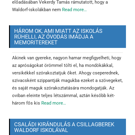
előadásában Vekerdy Tamás rámutatott, hogy a
Waldorf-iskolákban nem
Read more…
HÁROM OK, AMI MIATT AZ ISKOLÁS
RÜHELLI, AZ ÓVODÁS IMÁDJA A
MEMORITEREKET
Akinek van gyereke, nagyon hamar megfigyelheti, hogy
az apróságokat örömmel tölti el, ha mondókákkal,
versikékkel szórakoztatjuk őket. Ahogy cseperednek,
szivacsként szippantják magukba ezeket a szövegeket,
és saját maguk szórakoztatására mondogatják. Az
oviban eleinte teljes létszámmal, aztán később két-
három fős kis
Read more…
CSALÁDI KIRÁNDULÁS A CSILLAGBEREK
WALDORF ISKOLÁVAL