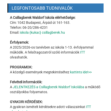
LEGFONTOSABB TUDNIVALÓK
A Csillagberek Waldorf Iskola elérhetősége:
Cím: 1042 Budapest, Árpád út 161-163.
Telefon: 06-20/286-4231
Email:
iskola {kukac} csillagberek.hu
Évfolyamok:
A 2025/2026-os tanévben az iskola 1-13. évfolyammal
működik. A felsőtagozatról szóló információk
ITT
olvashatók.
PROGRAMOK:
A közelgő események megtekintéséhez
kattints ide!>>
Felvételi információk:
A
JELENTKEZÉS a Csillagberek Waldorf Iskolába
a működő
osztályokba folyamatos.
GYAKORI KÉRDÉSEK:
A gyakran ismételt kérdésekre adott válaszainkat
ITT