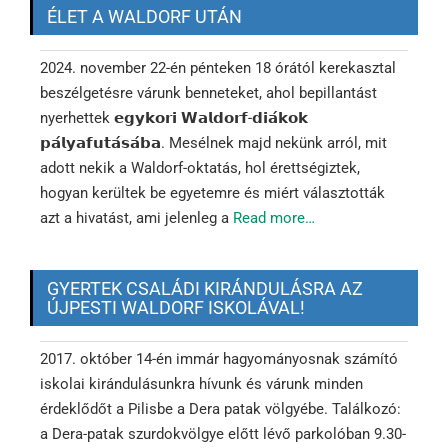
ÉLET A WALDORF UTÁN
2024. november 22-én pénteken 18 órától kerekasztal
beszélgetésre várunk benneteket, ahol bepillantást
nyerhettek 𝗲𝗴𝘆𝗸𝗼𝗿𝗶 𝗪𝗮𝗹𝗱𝗼𝗿𝗳-𝗱𝗶𝗮́𝗸𝗼𝗸
𝗽𝗮́𝗹𝘆𝗮𝗳𝘂𝘁𝗮́𝘀𝗮́𝗯𝗮. Mesélnek majd nekünk arról, mit
adott nekik a Waldorf-oktatás, hol érettségiztek,
hogyan kerültek be egyetemre és miért választották
azt a hivatást, ami jelenleg a
Read more…
GYERTEK CSALÁDI KIRÁNDULÁSRA AZ
ÚJPESTI WALDORF ISKOLÁVAL!
2017. október 14-én immár hagyományosnak számító
iskolai kirándulásunkra hívunk és várunk minden
érdeklődőt a Pilisbe a Dera patak völgyébe. Találkozó:
a Dera-patak szurdokvölgye előtt lévő parkolóban 9.30-