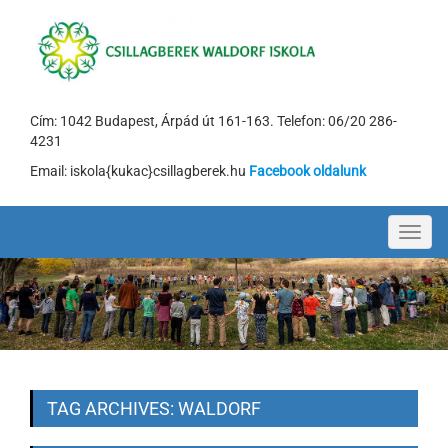
Cím: 1042 Budapest, Árpád út 161-163. Telefon: 06/20 286-
4231
Email: iskola{kukac}csillagberek.hu
Facebook oldalunk
Toggl
navig
TAG ARCHIVES: WALDORF