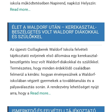
iskola működtetésében Napirend, napközi Helyszín:
Read more…
ÉLET A WALDORF UTÁN – KEREKASZTAL-
BESZÉLGETÉS VOLT WALDORF DIÁKOKKAL
ÉS SZÜLŐKKEL
Az újpesti Csillagberek Waldorf Iskola felvételi
tájékoztató estjeinek első állomása egy kerekasztal-
beszélgetés lesz volt Waldorf-diákokkal és szülőkkel.
Természetes, hogy minden érdeklődő családban
felmerül a kérdés: hogyan érvényesülnek a Waldorf-
iskolában végzett gyermekek a továbbtanulás és a
pályaválasztás során. A rendezvény lehetőséget nyújt
arra, hogy a
Read more…
ISMERKEDŐ ÉS FELVÉTELI TÁJÉKOZTATÓ