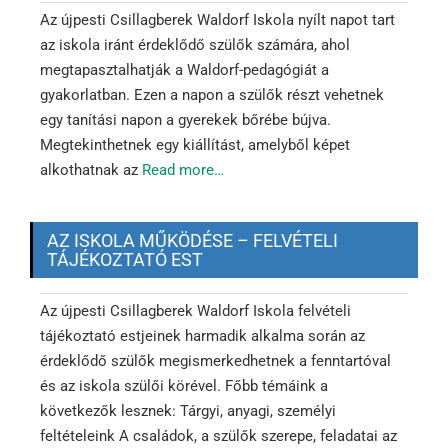
Az újpesti Csillagberek Waldorf Iskola nyílt napot tart
az iskola iránt érdeklődő szülők számára, ahol
megtapasztalhatják a Waldorf-pedagógiát a
gyakorlatban. Ezen a napon a szülők részt vehetnek
egy tanítási napon a gyerekek bőrébe bújva.
Megtekinthetnek egy kiállítást, amelyből képet
alkothatnak az
Read more…
AZ ISKOLA MŰKÖDÉSE – FELVÉTELI
TÁJÉKOZTATÓ EST
Az újpesti Csillagberek Waldorf Iskola felvételi
tájékoztató estjeinek harmadik alkalma során az
érdeklődő szülők megismerkedhetnek a fenntartóval
és az iskola szülői körével. Főbb témáink a
következők lesznek: Tárgyi, anyagi, személyi
feltételeink A családok, a szülők szerepe, feladatai az