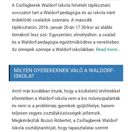
A Csillagberek Waldorf Iskola felvételi tájékoztató
sorozatot tart a Waldorf-pedagógia és az iskola iránt
érdeklődő családok számára. A második
tájékoztatón, 2016. január 20-án 17.30-kor az alábbi
témákról lesz szó: Egyszerűen, elmélyülten: a család
és a Waldorf-pedagógia együttműködése a nevelésben.
Az ünnepek szerepe a Waldorf-iskolákban.
Read more…
MILYEN GYEREKEKNEK VALÓ A WALDORF-
ISKOLA?
Arról már korábban írtunk, hogy a közkeletű tévhitekkel
ellentétben a Waldorf-iskola nem a kis művészpalánták
és nem is a problémás gyerekek gyűjtőhelye, hanem
teljesen vegyes osztályközösségek jellemzik.
Megkérdeztük Bozsó Róbertet, a Csillagberek Waldorf
Iskola osztálytanítóját, hogy tapasztalatai szerint